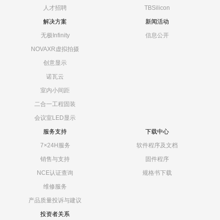
人才招聘
TBSilicon
解决方案
新闻活动
无极Infinity
信息公开
NOVAXR虚拟拍摄
创意显示
诺瓦云
室内小间距
二合一工程固装
会议室LED显示
服务支持
下载中心
7×24H服务
软件程序及文档
销售与支持
固件程序
NCE认证查询
规格书下载
维修服务
产品质量投诉与建议
投资者关系