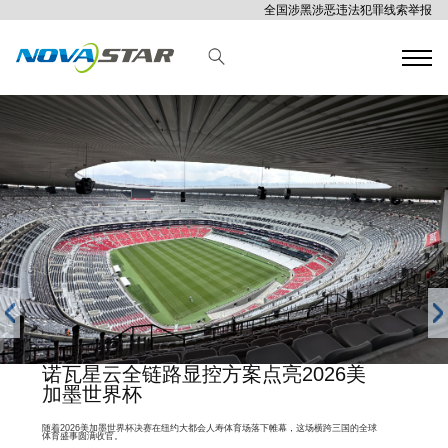
全国涉黑涉恶违法犯罪线索举报
诺瓦星云全链路显控方案点亮2026美
加墨世界杯
随着2026美加墨世界杯决赛在纽约大都会人寿体育场落下帷幕，这场横跨三国的全球
体育盛事圆满收官。