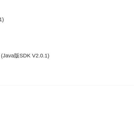
1)
va版SDK V2.0.1)